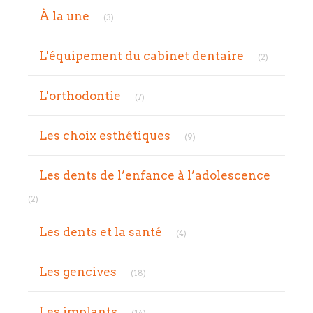
Articles Count
À la une
(3)
Articles C
L'équipement du cabinet dentaire
(2)
Articles Count
L'orthodontie
(7)
Articles Count
Les choix esthétiques
(9)
Les dents de l’enfance à l’adolescence
Articles Count
(2)
Articles Count
Les dents et la santé
(4)
Articles Count
Les gencives
(18)
Articles Count
Les implants
(14)